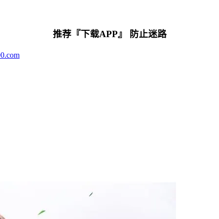
推荐『下载APP』 防止迷路
00.com