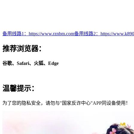
备用线路
1
：
https://www.rznbm.com
备用线路
2
：
https://www.k89
推荐浏览器：
谷歌、Safari、火狐、Edge
温馨提示：
为了您的隐私安全，请勿与"国家反诈中心"APP同设备使用！