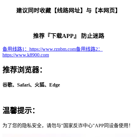
建议同时收藏【线路网址】与【本网页】
推荐『下载APP』 防止迷路
备用线路
1
：
https://www.rznbm.com
备用线路
2
：
https://www.k8900.com
推荐浏览器：
谷歌、Safari、火狐、Edge
温馨提示：
为了您的隐私安全，请勿与"国家反诈中心"APP同设备使用！